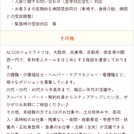
・入居に関すお問い合わせ（見学対応含む）対応
・お客さまの定期的な病院受診同行（車椅子、身体介助、病院
との受診調整）
・緊急時の受診対応 等
その他
ALSOKジョイライフは、大阪府、兵庫県、京都府、奈良県の関
西一円で、有料老人ホームをはじめとする施設を運営しておりま
す。
介護職・介護福祉士・ヘルパー・ケアマネジャー・看護職など、
様々なポジションを募集しています。
20代・30代・40代から中高年まで、幅広い年代が活躍中。
アルバイト・パート・契約社員からステップアップしたい方、ぜ
ひぜひお気軽にご相談ください♪
その他、未経験の方でもOKのお仕事や、土日祝休みや、高収
入・高時給のお仕事・残業なし・夜間・夜勤専従・学歴不問・扶
養内・正社員登用・ 急募のお仕事・主婦（主夫）が活躍できる