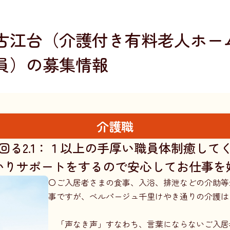
古江台（介護付き有料老人ホー
員）の募集情報
介護職
回る2.1：１以上の手厚い職員体制癒して
かりサポートをするので安心してお仕事を
〇ご入居者さまの食事、入浴、排泄などの介助等
事ですが、ベルパージュ千里けやき通りの介護は
「声なき声」すなわち、言葉にならないご入居