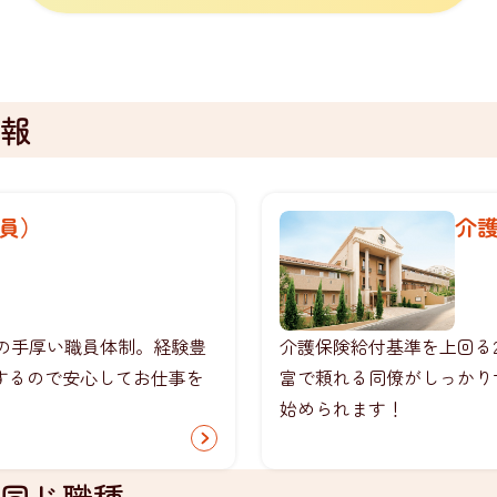
報
員）
介
上の手厚い職員体制。経験豊
介護保険給付基準を上回る2
するので安心してお仕事を
富で頼れる同僚がしっかり
始められます！
同じ職種