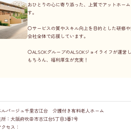
おひとりの心に寄り添った、上質でアットホーム
す。
〇サービスの質やスキル向上を目的とした研修や
会社全体で応援しています。
〇ALSOKグループのALSOKジョイライフが運
もちろん、福利厚生が充実！
ベルパージュ千里古江台 介護付き有料老人ホーム
住所：大阪府吹田市古江台5丁目3番7号
アクセス：