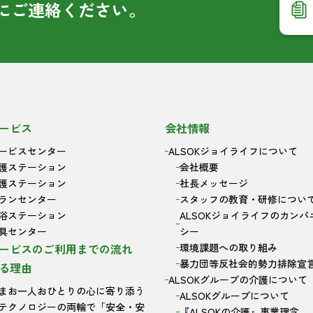
に
ご連絡ください。
ービス
会社情報
ービスセンター
ALSOKジョイライフについて
護ステーション
会社概要
護ステーション
社長メッセージ
ランセンター
スタッフの教育・研修につい
浴ステーション
ALSOKジョイライフのカンパ
具センター
シー
ービスのご利用までの流れ
環境課題への取り組み
暴力団等反社会的勢力排除宣
る理由
ALSOKグループの介護について
まお一人おひとりの心に寄り添う
ALSOKグループについて
テクノロジーの両輪で「安全・安
『ALSOKの介護』事業理念