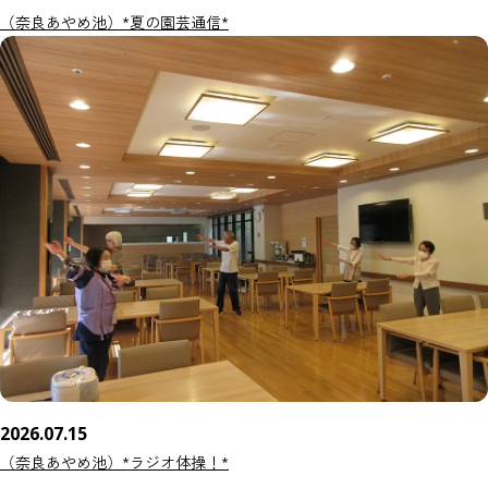
（奈良あやめ池）*夏の園芸通信*
2026.07.15
（奈良あやめ池）*ラジオ体操！*