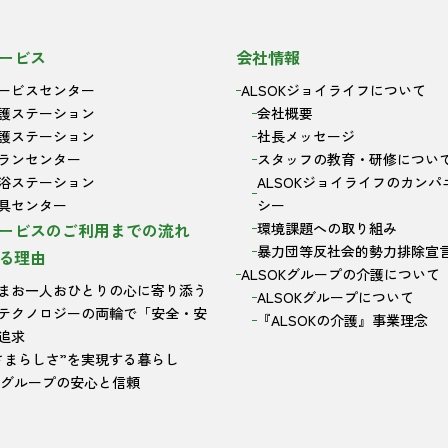
ービス
会社情報
ービスセンター
ALSOKジョイライフについて
護ステーション
会社概要
護ステーション
社長メッセージ
ランセンター
スタッフの教育・研修につい
浴ステーション
ALSOKジョイライフのカンパ
具センター
シー
ービスのご利用までの流れ
環境課題への取り組み
暴力団等反社会的勢力排除宣
る理由
ALSOKグループの介護について
まお一人おひとりの心に寄り添う
ALSOKグループについて
テクノロジーの両輪で「安全・安
『ALSOKの介護』事業理念
追求
さまらしさ”を実現する暮らし
OKグループの安心と信頼