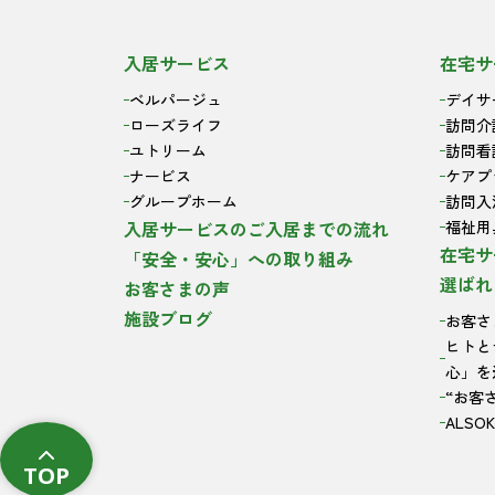
入居サービス
在宅サ
ベルパージュ
デイサ
ローズライフ
訪問介
ユトリーム
訪問看
ナービス
ケアプ
グループホーム
訪問入
入居サービスのご入居までの流れ
福祉用
在宅サ
「安全・安心」への取り組み
選ばれ
お客さまの声
施設ブログ
お客さ
ヒトと
心」を
“お客
ALS
TOP