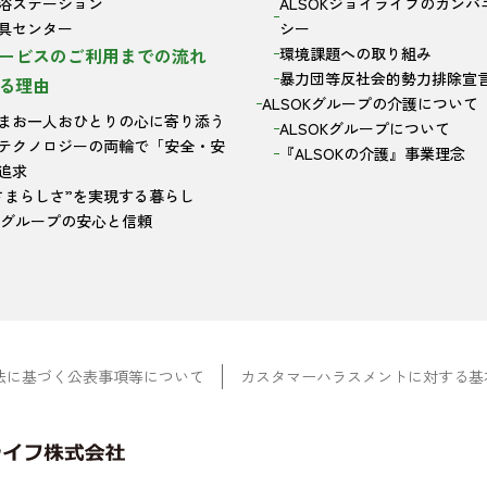
浴ステーション
ALSOKジョイライフのカンパ
具センター
シー
ービスのご利用までの流れ
環境課題への取り組み
暴力団等反社会的勢力排除宣
る理由
ALSOKグループの介護について
まお一人おひとりの心に寄り添う
ALSOKグループについて
テクノロジーの両輪で「安全・安
『ALSOKの介護』事業理念
追求
さまらしさ”を実現する暮らし
OKグループの安心と信頼
法に基づく公表事項等について
カスタマーハラスメントに対する基