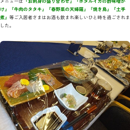
メニューは
『お刺身の盛り合わせ』『ホタルイカの酢味噌が
け』『牛肉のタタキ』『春野菜の天婦羅』『焼き鳥』『土手
煮』
等ご入居者さまはお酒も飲まれ楽しいひと時を過ごされま
した。