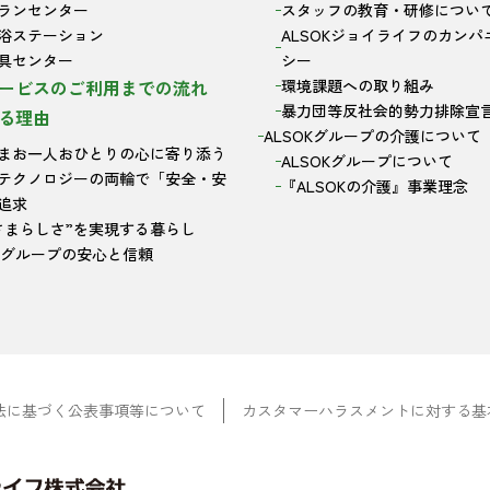
ランセンター
スタッフの教育・研修につい
浴ステーション
ALSOKジョイライフのカンパ
具センター
シー
ービスのご利用までの流れ
環境課題への取り組み
暴力団等反社会的勢力排除宣
る理由
ALSOKグループの介護について
まお一人おひとりの心に寄り添う
ALSOKグループについて
テクノロジーの両輪で「安全・安
『ALSOKの介護』事業理念
追求
さまらしさ”を実現する暮らし
OKグループの安心と信頼
法に基づく公表事項等について
カスタマーハラスメントに対する基