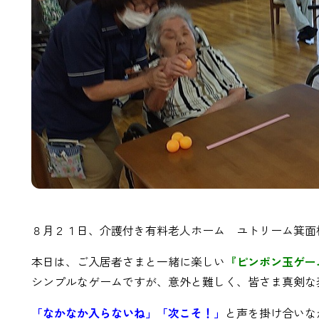
８月２１日、介護付き有料老人ホーム ユトリーム箕面
本日は、ご入居者さまと一緒に楽しい
『ピンポン玉ゲー
シンプルなゲームですが、意外と難しく、皆さま真剣な
「なかなか入らないね」「次こそ！」
と声を掛け合いな