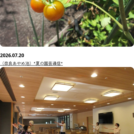
2026.07.20
（奈良あやめ池）*夏の園芸通信*