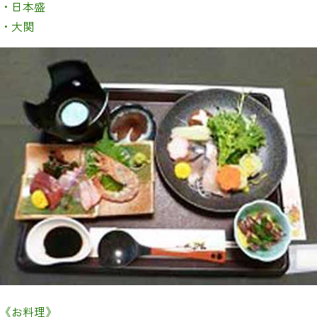
・日本盛
・大関
《お料理》