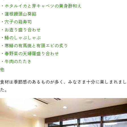
・ホタルイカと芽キャベツの黄身酢和え
・蓮根饅頭山葵餡
・穴子の箱寿司
・お造り盛り合わせ
・鰆のしゃぶしゃぶ
・寒鰆の有馬焼と有頭エビの炙り
・春野菜の天婦羅盛り合わせ
・牛肉のたたき
他
食材は季節感のあるものが多く、みなさま十分に楽しまれまし
た。