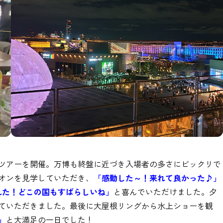
ツアーを開催。万博も終盤に近づき入場者の多さにビックリで
オンを見学していただき、
「感動した～！来れて良かった♪」
れた！どこの国もすばらしいね」
と喜んでいただけました。夕
ていただきました。最後に大屋根リングから水上ショーを観
」
と大満足の一日でした！