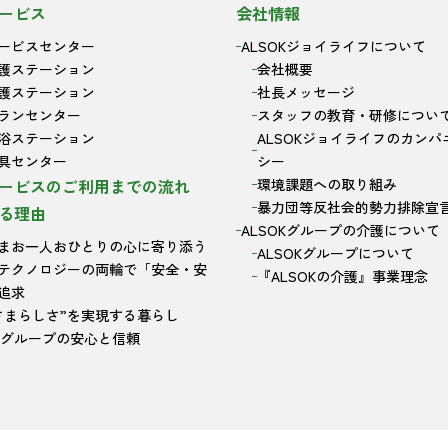
ービス
会社情報
ービスセンター
ALSOKジョイライフについて
護ステーション
会社概要
護ステーション
社長メッセージ
ランセンター
スタッフの教育・研修につい
浴ステーション
ALSOKジョイライフのカンパ
具センター
シー
ービスのご利用までの流れ
環境課題への取り組み
暴力団等反社会的勢力排除宣
る理由
ALSOKグループの介護について
まお一人おひとりの心に寄り添う
ALSOKグループについて
テクノロジーの両輪で「安全・安
『ALSOKの介護』事業理念
追求
さまらしさ”を実現する暮らし
OKグループの安心と信頼