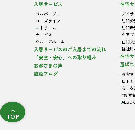
入居サービス
在宅サ
ベルパージュ
デイサ
ローズライフ
訪問介
ユトリーム
訪問看
ナービス
ケアプ
グループホーム
訪問入
入居サービスのご入居までの流れ
福祉用
在宅サ
「安全・安心」への取り組み
選ばれ
お客さまの声
施設ブログ
お客さ
ヒトと
心」を
“お客
ALS
TOP