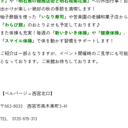
ド』
や
『明石魚の棚商店街と明石城菊花展』
への外出行事！お
出かけが楽しい絶好の秋の季節を満喫します！
柚子酢飯を使った
『いなり寿司』
や苦楽園の老舗和菓子店から
『わらび餅』
のおとりよせも予定しております♪
また体操も充実！毎週の
『新いきいき体操』
や
『健康体操』
、
『スマイル体操』
で体を動かす習慣をサポートします！
ご紹介は一部となりますが、イベント開催時のご見学にも可能
となっております。ご来館お待ちしております。
【ベルパージュ西宮北口】
〒663-8033 西宮市高木東町3-41
TEL 0120-619-313