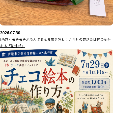
2026.07.30
(西宮）モチモチぷるんぷるん食感を味わう♪今月の茶話会は笹の葉か
おる『笹外郎』