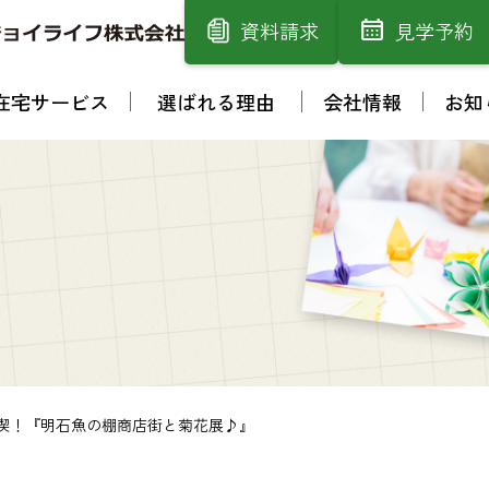
資料請求
見学予約
在宅サービス
選ばれる理由
会社情報
お知
満喫！『明石魚の棚商店街と菊花展♪』