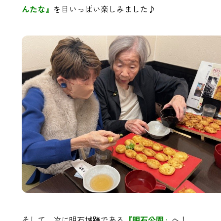
んたな』
を目いっぱい楽しみました♪
そして、次に明石城跡である
『明石公園』
へ！