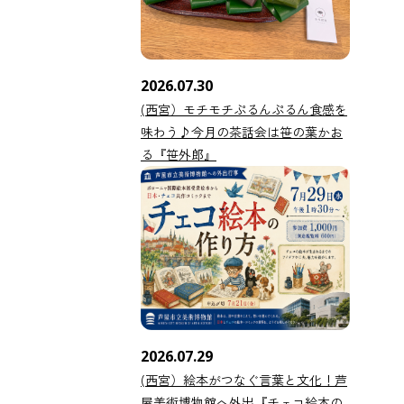
2026.07.30
(西宮）モチモチぷるんぷるん食感を
味わう♪今月の茶話会は笹の葉かお
る『笹外郎』
2026.07.29
(西宮）絵本がつなぐ言葉と文化！芦
屋美術博物館へ外出『チェコ絵本の