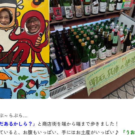
ぶ～らぶら…
だあるかしら？」
と商店街を端から端まで歩きました！
ていると、お腹もいっぱい、手にはお土産がいっぱい♪
『うお