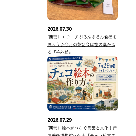
2026.07.30
(西宮）モチモチぷるんぷるん食感を
味わう♪今月の茶話会は笹の葉かお
る『笹外郎』
2026.07.29
(西宮）絵本がつなぐ言葉と文化！芦
屋美術博物館へ外出『チェコ絵本の