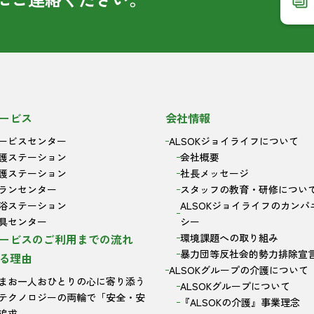
ービス
会社情報
ービスセンター
ALSOKジョイライフについて
護ステーション
会社概要
護ステーション
社長メッセージ
ランセンター
スタッフの教育・研修につい
浴ステーション
ALSOKジョイライフのカンパ
具センター
シー
ービスのご利用までの流れ
環境課題への取り組み
暴力団等反社会的勢力排除宣
る理由
ALSOKグループの介護について
まお一人おひとりの心に寄り添う
ALSOKグループについて
テクノロジーの両輪で「安全・安
『ALSOKの介護』事業理念
追求