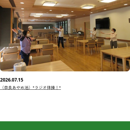
2026.07.15
（奈良あやめ池）*ラジオ体操！*