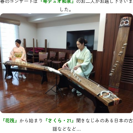
春のコンサートは
『琴デュオ和泉』
のお二人がお越し下さいま
した。
『花筏』
から始まり
『さくら・21』
聞きなじみのある日本の古
謡などなど…