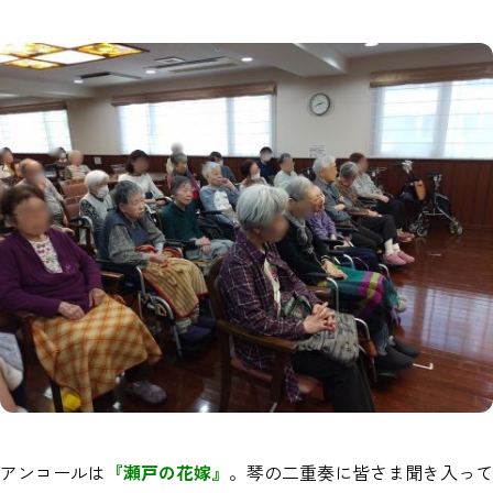
アンコールは
『瀬戸の花嫁』
。琴の二重奏に皆さま聞き入って