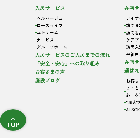
入居サービス
在宅サ
ベルパージュ
デイサ
ローズライフ
訪問介
ユトリーム
訪問看
ナービス
ケアプ
グループホーム
訪問入
入居サービスのご入居までの流れ
福祉用
在宅サ
「安全・安心」への取り組み
選ばれ
お客さまの声
施設ブログ
お客さ
ヒトと
心」を
“お客
ALS
TOP