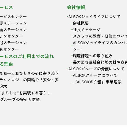
ービス
会社情報
ービスセンター
ALSOKジョイライフについて
護ステーション
会社概要
護ステーション
社長メッセージ
ランセンター
スタッフの教育・研修につい
浴ステーション
ALSOKジョイライフのカンパ
具センター
シー
ービスのご利用までの流れ
環境課題への取り組み
暴力団等反社会的勢力排除宣
る理由
ALSOKグループの介護について
まお一人おひとりの心に寄り添う
ALSOKグループについて
テクノロジーの両輪で「安全・安
『ALSOKの介護』事業理念
追求
さまらしさ”を実現する暮らし
OKグループの安心と信頼