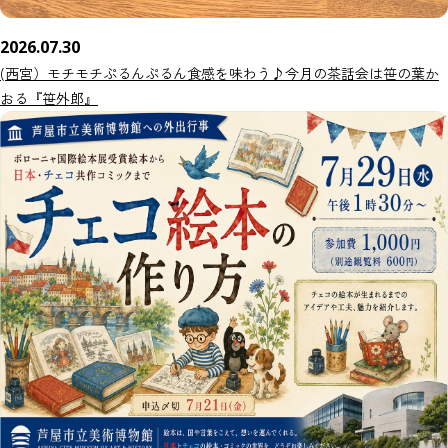
2026.07.30
(西宮）モチモチぷるんぷるん食感を味わう♪今月の茶話会は笹の葉か
おる『笹外郎』