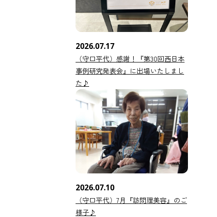
2026.07.17
（守口平代）感謝！『第30回西日本
事例研究発表会』に出場いたしまし
た♪
2026.07.10
（守口平代）7月『訪問理美容』のご
様子♪