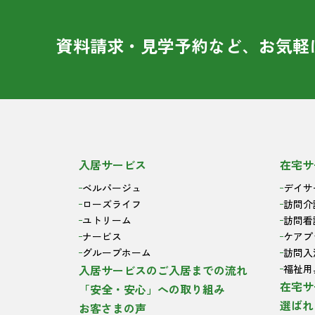
資料請求・見学予約など、お気軽
入居サービス
在宅サ
ベルパージュ
デイサ
ローズライフ
訪問介
ユトリーム
訪問看
ナービス
ケアプ
グループホーム
訪問入
入居サービスのご入居までの流れ
福祉用
在宅サ
「安全・安心」への取り組み
選ばれ
お客さまの声