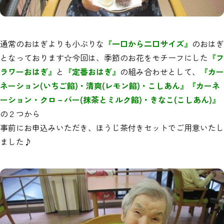
通常のおはぎよりも小ぶりな
『一口から二口サイズ』
のおはぎ
となっております☆今回は、季節のお花をモチーフにした
『フ
ラワーおはぎ』
と
『定番おはぎ』
の組み合わせとして、
『カー
ネーション(いちご餡)・清爽(レモン餡)・こしあん』『カーネ
ーション・クロ－バー(抹茶とミルク餡)・きなこ(こしあん)』
の２つから
事前にお申込みいただき、ほうじ茶付きセットでご用意いたし
ました♪