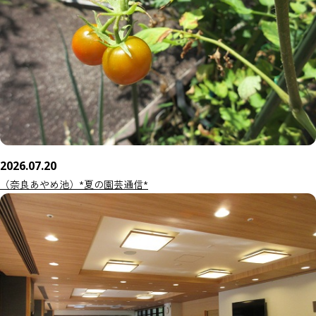
2026.07.20
（奈良あやめ池）*夏の園芸通信*