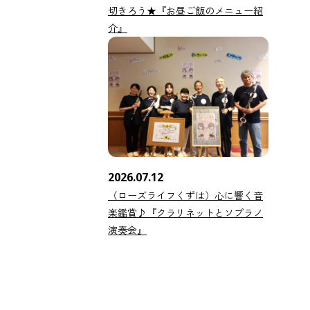
切きろう★『お昼ご飯のメニュー紹
介』
2026.07.12
（ローズライフくずは）心に響く音
楽鑑賞♪『クラリネットとソプラノ
演奏会』