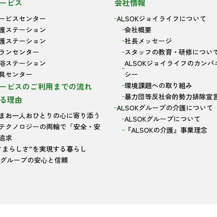
ービス
会社情報
ービスセンター
ALSOKジョイライフについて
護ステーション
会社概要
護ステーション
社長メッセージ
ランセンター
スタッフの教育・研修につい
浴ステーション
ALSOKジョイライフのカンパ
具センター
シー
ービスのご利用までの流れ
環境課題への取り組み
暴力団等反社会的勢力排除宣
る理由
ALSOKグループの介護について
まお一人おひとりの心に寄り添う
ALSOKグループについて
テクノロジーの両輪で「安全・安
『ALSOKの介護』事業理念
追求
さまらしさ”を実現する暮らし
OKグループの安心と信頼