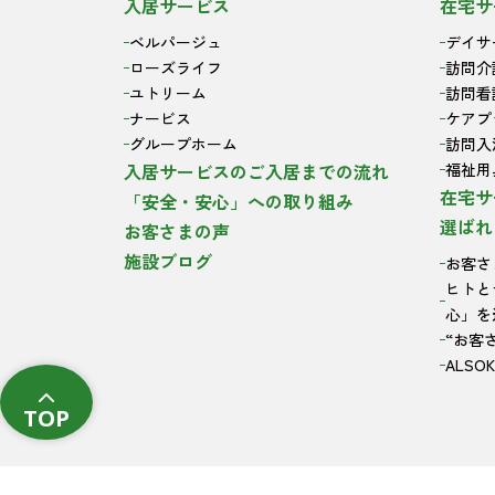
入居サービス
在宅サ
ベルパージュ
デイサ
ローズライフ
訪問介
ユトリーム
訪問看
ナービス
ケアプ
グループホーム
訪問入
入居サービスのご入居までの流れ
福祉用
在宅サ
「安全・安心」への取り組み
選ばれ
お客さまの声
施設ブログ
お客さ
ヒトと
心」を
“お客
ALS
TOP