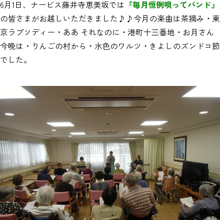
6月1日、ナービス藤井寺恵美坂では
『毎月恒例唄ってバンド』
の皆さまがお越しいただきました♪♪今月の楽曲は茶摘み・東
京ラプソディー・ああ それなのに・港町十三番地・お月さん
今晩は・りんごの村から・水色のワルツ・きよしのズンドコ節
でした。