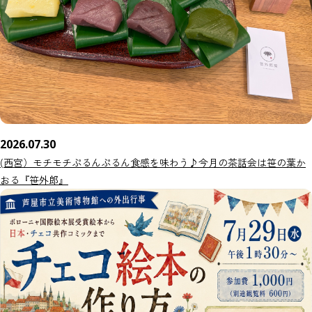
2026.07.30
(西宮）モチモチぷるんぷるん食感を味わう♪今月の茶話会は笹の葉か
おる『笹外郎』