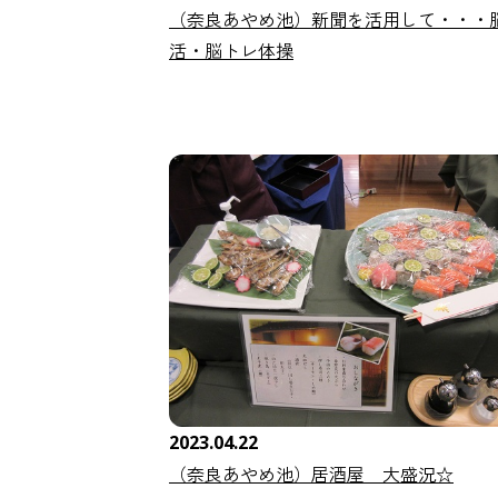
（奈良あやめ池）新聞を活用して・・・
活・脳トレ体操
2023.04.22
（奈良あやめ池）居酒屋 大盛況☆