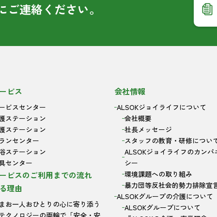
に
ご連絡ください。
ービス
会社情報
ービスセンター
ALSOKジョイライフについて
護ステーション
会社概要
護ステーション
社長メッセージ
ランセンター
スタッフの教育・研修につい
浴ステーション
ALSOKジョイライフのカンパ
具センター
シー
ービスのご利用までの流れ
環境課題への取り組み
暴力団等反社会的勢力排除宣
る理由
ALSOKグループの介護について
まお一人おひとりの心に寄り添う
ALSOKグループについて
テクノロジーの両輪で「安全・安