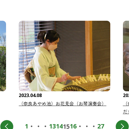
2023.04.08
20
（奈良あやめ池）お花見会（お琴演奏会）
（
だ
・・・
・・・
1
13
14
16
27
15