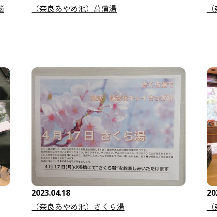
脳
（奈良あやめ池）菖蒲湯
（
2023.04.18
20
（奈良あやめ池）さくら湯
（