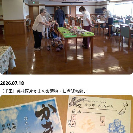
2026.07.18
（千里）美味匠庵さまのお漬物・佃煮販売会♪