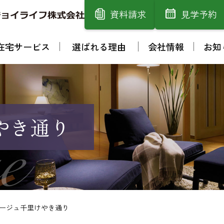
資料請求
見学予約
在宅サービス
選ばれる理由
会社情報
お知
やき通り
ージュ千里けやき通り