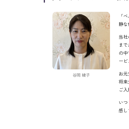
「ベ
静な
当社
まで
の中
ービ
お元
谷岡 綾子
将来
ご入
いつ
感し