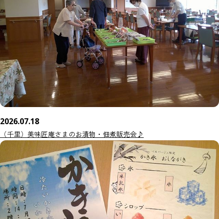
2026.07.18
（千里）美味匠庵さまのお漬物・佃煮販売会♪