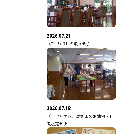
2026.07.21
（千里）7月の歌う会♪
2026.07.18
（千里）美味匠庵さまのお漬物・佃
煮販売会♪