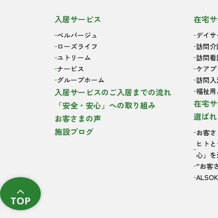
入居サービス
在宅サ
ベルパージュ
デイサ
ローズライフ
訪問介
ユトリーム
訪問看
ナービス
ケアプ
グループホーム
訪問入
入居サービスのご入居までの流れ
福祉用
在宅サ
「安全・安心」への取り組み
選ばれ
お客さまの声
施設ブログ
お客さ
ヒトと
心」を
“お客
ALS
TOP