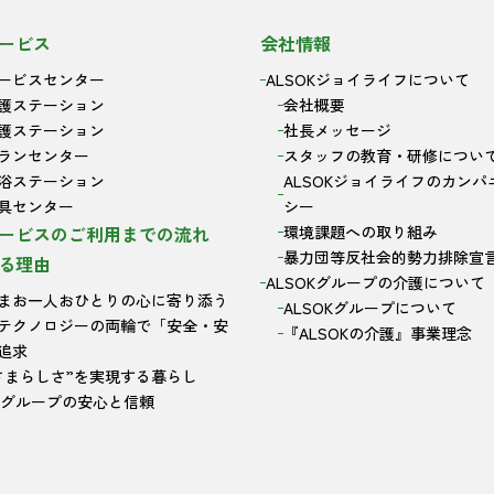
ービス
会社情報
ービスセンター
ALSOKジョイライフについて
護ステーション
会社概要
護ステーション
社長メッセージ
ランセンター
スタッフの教育・研修につい
浴ステーション
ALSOKジョイライフのカンパ
具センター
シー
ービスのご利用までの流れ
環境課題への取り組み
暴力団等反社会的勢力排除宣
る理由
ALSOKグループの介護について
まお一人おひとりの心に寄り添う
ALSOKグループについて
テクノロジーの両輪で「安全・安
『ALSOKの介護』事業理念
追求
さまらしさ”を実現する暮らし
OKグループの安心と信頼