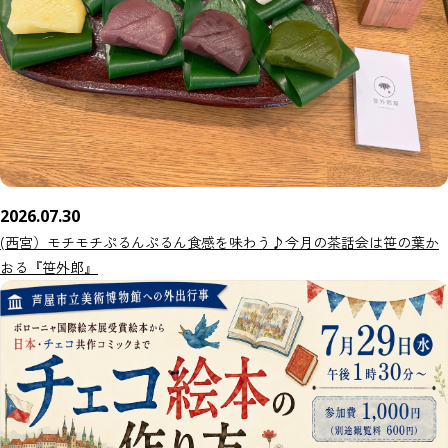
2026.07.30
(西宮）モチモチぷるんぷるん食感を味わう♪今月の茶話会は笹の葉か
おる『笹外郎』