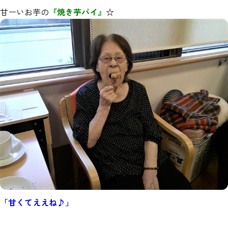
甘ーいお芋の
『焼き芋パイ』
☆
「甘くてええね♪」