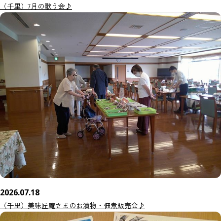
（千里）7月の歌う会♪
2026.07.18
（千里）美味匠庵さまのお漬物・佃煮販売会♪