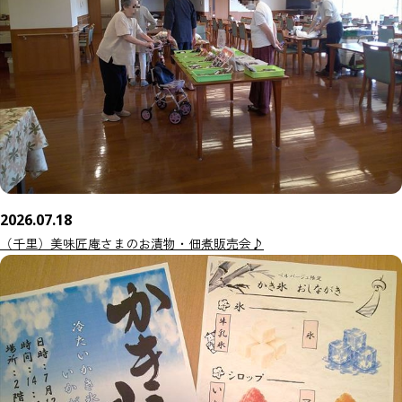
2026.07.18
（千里）美味匠庵さまのお漬物・佃煮販売会♪