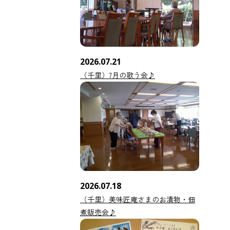
2026.07.21
（千里）7月の歌う会♪
2026.07.18
（千里）美味匠庵さまのお漬物・佃
煮販売会♪