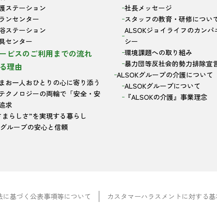
護ステーション
社長メッセージ
ランセンター
スタッフの教育・研修につい
浴ステーション
ALSOKジョイライフのカンパ
具センター
シー
ービスのご利用までの流れ
環境課題への取り組み
暴力団等反社会的勢力排除宣
る理由
ALSOKグループの介護について
まお一人おひとりの心に寄り添う
ALSOKグループについて
テクノロジーの両輪で「安全・安
『ALSOKの介護』事業理念
追求
さまらしさ”を実現する暮らし
OKグループの安心と信頼
法に基づく公表事項等について
カスタマーハラスメントに対する基