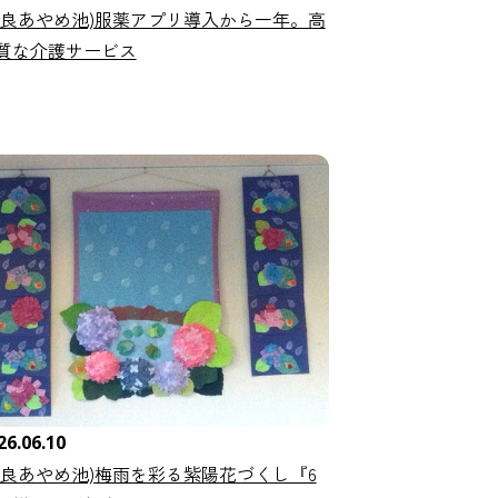
奈良あやめ池)服薬アプリ導入から一年。高
質な介護サービス
26.06.10
奈良あやめ池)梅雨を彩る紫陽花づくし『6