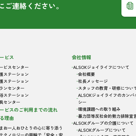
に
ご連絡ください。
ービス
会社情報
ービスセンター
ALSOKジョイライフについて
護ステーション
会社概要
護ステーション
社長メッセージ
ランセンター
スタッフの教育・研修につい
浴ステーション
ALSOKジョイライフのカンパ
具センター
シー
ービスのご利用までの流れ
環境課題への取り組み
暴力団等反社会的勢力排除宣
る理由
ALSOKグループの介護について
まお一人おひとりの心に寄り添う
ALSOKグループについて
テクノロジーの両輪で「安全・安