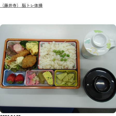
（藤井寺） 脳トレ体操