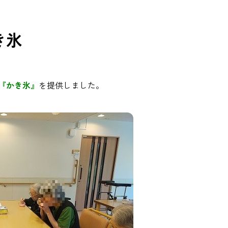
き氷
『かき氷』
を提供しました。