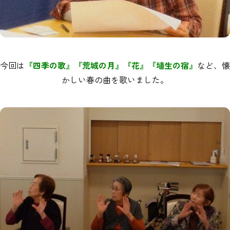
今回は
『四季の歌』『荒城の月』『花』『埴生の宿』
など、懐
かしい春の曲を歌いました。