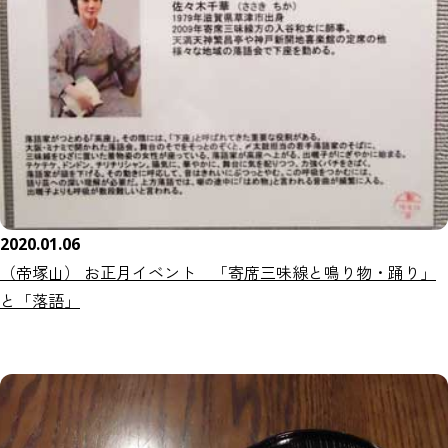
2020.01.06
（帝塚山） お正月イベント 「寄席三味線と鳴り物・踊り」
と「落語」